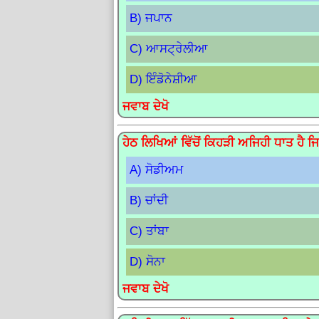
B) ਜਪਾਨ
C) ਆਸਟ੍ਰੇਲੀਆ
D) ਇੰਡੋਨੇਸ਼ੀਆ
ਜਵਾਬ ਦੇਖੋ
ਹੇਠ ਲਿਖਿਆਂ ਵਿੱਚੋਂ ਕਿਹੜੀ ਅਜਿਹੀ ਧਾਤ ਹੈ 
A) ਸੋਡੀਅਮ
B) ਚਾਂਦੀ
C) ਤਾਂਬਾ
D) ਸੋਨਾ
ਜਵਾਬ ਦੇਖੋ