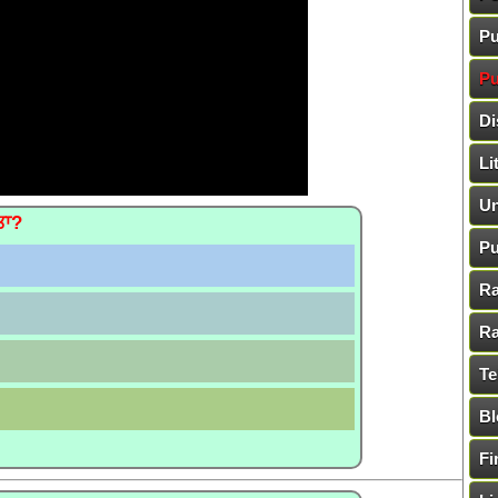
Pu
Pu
Di
Li
Un
ਤਾ?
Pu
Ra
Ra
Te
Bl
Fi