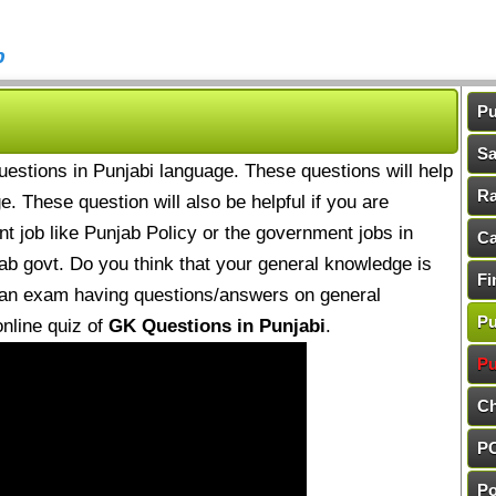
b
Pu
Sa
stions in Punjabi language. These questions will help
Ra
. These question will also be helpful if you are
t job like Punjab Policy or the government jobs in
Ca
ab govt. Do you think that your general knowledge is
Fi
 an exam having questions/answers on general
Pu
online quiz of
GK Questions in Punjabi
.
Pu
Ch
PC
Po