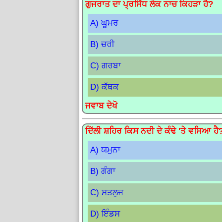
ਗੁਜਰਾਤ ਦਾ ਪ੍ਰਸਿੱਧ ਲੋਕ ਨਾਚ ਕਿਹੜਾ ਹੈ?
A) ਘੂਮਰ
B) ਚਰੀ
C) ਗਰਬਾ
D) ਕੱਥਕ
ਜਵਾਬ ਦੇਖੋ
ਦਿੱਲੀ ਸ਼ਹਿਰ ਕਿਸ ਨਦੀ ਦੇ ਕੰਢੇ 'ਤੇ ਵਸਿਆ ਹੈ
A) ਯਮੁਨਾ
B) ਗੰਗਾ
C) ਸਤਲੁਜ
D) ਇੰਡਸ