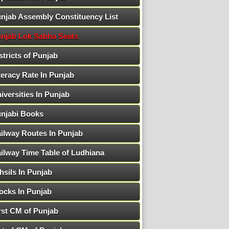
njab Assembly Constituency List
njab Lok Sabha Seats
stricts of Punjab
teracy Rate In Punjab
iversities In Punjab
njabi Books
ilway Routes In Punjab
ilway Time Table of Ludhiana
hsils In Punjab
ocks In Punjab
rst CM of Punjab