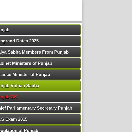
njab
ngrand Dates 2025
jya Sabha Members From Punjab
binet Ministers of Punjab
nance Minister of Punjab
njab Vidhan Sabha
njab GK
ief Parliamentary Secretary Punjab
S Exam 2015
pulation of Punjab