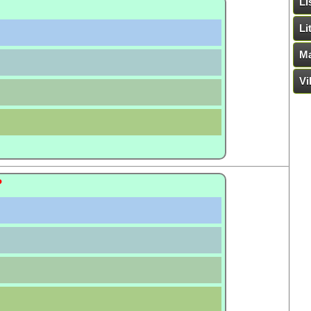
Li
Li
Ma
Vi
?