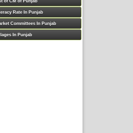
st of CM of Punjab
teracy Rate In Punjab
rket Committees In Punjab
llages In Punjab